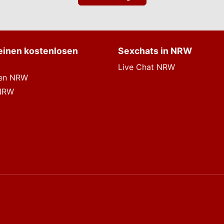
 einen kostenlosen
Sexchats in NRW
Live Chat NRW
fen NRW
 NRW