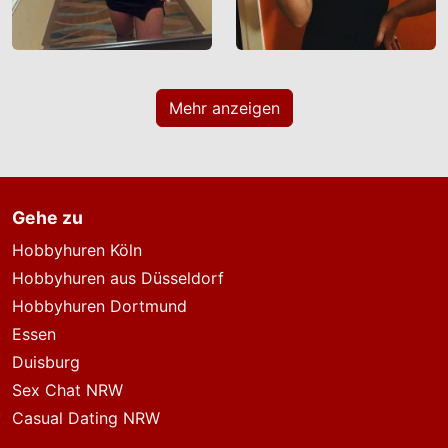
Setzt jemand Sie über diese Website unter
Druck, um z. B. persönliche oder finanzielle
Angaben zu machen? Beenden Sie dann
unverzüglich die Kommunikation mit dieser
Mehr anzeigen
Person. Bedenken Sie, dass Menschen in der
Lage sind, sich solche Angaben auf listige
Weise von Ihnen zu erschleichen.
Kommunizieren Sie daher über diese Website
Gehe zu
immer aufmerksam und vorsichtig.
Hobbyhuren Köln
behält sich das Recht vor, selbst Profile auf
Hobbyhuren aus Düsseldorf
dieser Website zu erstellen und darüber
Hobbyhuren Dortmund
Nachrichten an Sie als Nutzer zu senden. Mit
Essen
Ihrer Nutzung dieser Website verstehen und
Duisburg
akzeptieren Sie, dass einige der Profile auf
dieser Website fingiert sind. Diese fingierten
Sex Chat NRW
Profile dienen lediglich dem Austausch von
Casual Dating NRW
Nachrichten; physische Vereinbarungen mit