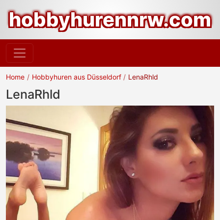
hobbyhurennrw.com
Home
Hobbyhuren aus Düsseldorf
LenaRhld
LenaRhld