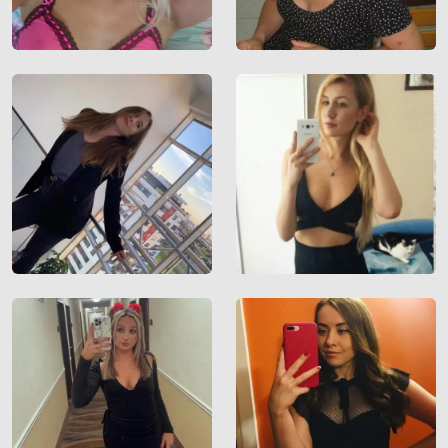
Informationen enthält oder ob ein Nutzer
dieser Website Sie täuschen oder betrügen
will.
Wir setzen auf unserer Website Cookies ein.
Cookies sind kleine Dateien, die zusammen
mit den eigentlich angeforderten Daten aus
dem Internet an Ihren Browser übermittelt
werden und die es ermöglichen, auf Ihrem
Zugriffsgerät spezifische, auf das Gerät
bezogene Informationen zu speichern.
Seien Sie vorsichtig, wenn Sie über diese
Website mit Fremden kommunizieren. Sie
wissen schließlich nie, ob diese gute oder
schlechte Absichten hegen. Verwenden Sie
auf der Website daher nie Ihren Nachnamen,
E-Mail-Adresse, Wohn- oder Arbeitsanschrift,
Telefonnummer oder andere auf Sie
zurückführbare Angaben.