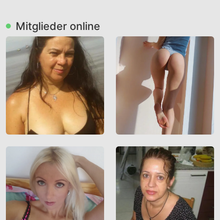
vorbehalten. Mit der Nutzung dieser Website
erklären Sie, mindestens 18 Jahre alt zu sein.
Mitglieder online
Sind Sie jünger, dann verlassen Sie diese
Website sofort!
Berücksichtigen Sie, dass diese Website
explizit sexuellen und erotischen Content wie
Fotos und Nachrichten enthält. Diese sind für
Ihre eventuellen minderjährigen Kinder nicht
bestimmt.
, der Betreiber dieser Website, verfügt über
keine Mittel, um die Inhalte von Profilen der
Nutzer dieser Website zu kontrollieren. ist
auch nicht in der Lage, Nutzer dieser Website
auf eine strafrechtliche Vergangenheit zu
prüfen. Sie müssen daher selbst die nötige
Sorgfalt walten lassen bei der Beurteilung, ob
ein Profil irreführend ist oder falsche