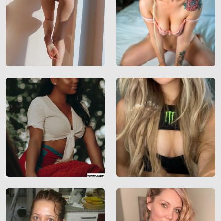
explizit sexuellen und erotischen Content wie
Fotos und Nachrichten enthält. Diese sind für
Ihre eventuellen minderjährigen Kinder nicht
bestimmt.
, der Betreiber dieser Website, verfügt über
keine Mittel, um die Inhalte von Profilen der
Nutzer dieser Website zu kontrollieren. ist
auch nicht in der Lage, Nutzer dieser Website
auf eine strafrechtliche Vergangenheit zu
prüfen. Sie müssen daher selbst die nötige
Sorgfalt walten lassen bei der Beurteilung, ob
ein Profil irreführend ist oder falsche
Informationen enthält oder ob ein Nutzer
dieser Website Sie täuschen oder betrügen
will.
Wir setzen auf unserer Website Cookies ein.
Cookies sind kleine Dateien, die zusammen