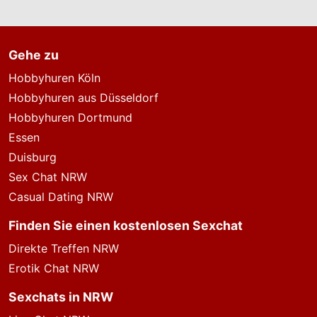
Lage sind, sich solche Angaben auf listige
Weise von Ihnen zu erschleichen.
Kommunizieren Sie daher über diese Website
Gehe zu
immer aufmerksam und vorsichtig.
Hobbyhuren Köln
behält sich das Recht vor, selbst Profile auf
Hobbyhuren aus Düsseldorf
dieser Website zu erstellen und darüber
Hobbyhuren Dortmund
Nachrichten an Sie als Nutzer zu senden. Mit
Essen
Ihrer Nutzung dieser Website verstehen und
Duisburg
akzeptieren Sie, dass einige der Profile auf
dieser Website fingiert sind. Diese fingierten
Sex Chat NRW
Profile dienen lediglich dem Austausch von
Casual Dating NRW
Nachrichten; physische Vereinbarungen mit
Finden Sie einen kostenlosen Sexchat
Personen hinter fingierten Profilen sind
folglich nicht möglich.
Direkte Treffen NRW
Erotik Chat NRW
Verhindern Sie, dass Ihre minderjährigen
Kinder mit erotischen oder für Minderjährige
Sexchats in NRW
anderweitig ungeeigneten Netzinhalten in