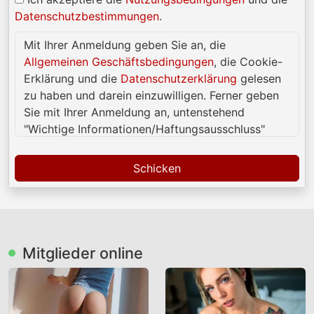
Datenschutzbestimmungen
.
Mit Ihrer Anmeldung geben Sie an, die
Allgemeinen Geschäftsbedingungen
, die Cookie-
Erklärung und die
Datenschutzerklärung
gelesen
zu haben und darein einzuwilligen. Ferner geben
Sie mit Ihrer Anmeldung an, untenstehend
"Wichtige Informationen/Haftungsausschluss"
gelesen und verstanden zu haben und also darein
einzuwilligen.
Schicken
Diese Website ist Personen ab 18 Jahren
vorbehalten. Mit der Nutzung dieser Website
erklären Sie, mindestens 18 Jahre alt zu sein.
Mitglieder online
Sind Sie jünger, dann verlassen Sie diese
Website sofort!
Berücksichtigen Sie, dass diese Website