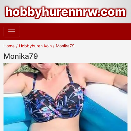
hobbyhurennrw.com
Home
Hobbyhuren Köln
Monika79
Monika79