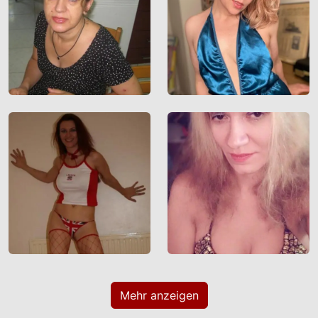
mit den eigentlich angeforderten Daten aus
dem Internet an Ihren Browser übermittelt
werden und die es ermöglichen, auf Ihrem
Zugriffsgerät spezifische, auf das Gerät
bezogene Informationen zu speichern.
Seien Sie vorsichtig, wenn Sie über diese
Website mit Fremden kommunizieren. Sie
wissen schließlich nie, ob diese gute oder
schlechte Absichten hegen. Verwenden Sie
auf der Website daher nie Ihren Nachnamen,
E-Mail-Adresse, Wohn- oder Arbeitsanschrift,
Telefonnummer oder andere auf Sie
zurückführbare Angaben.
Setzt jemand Sie über diese Website unter
Druck, um z. B. persönliche oder finanzielle
Angaben zu machen? Beenden Sie dann
unverzüglich die Kommunikation mit dieser
Mehr anzeigen
Person. Bedenken Sie, dass Menschen in der